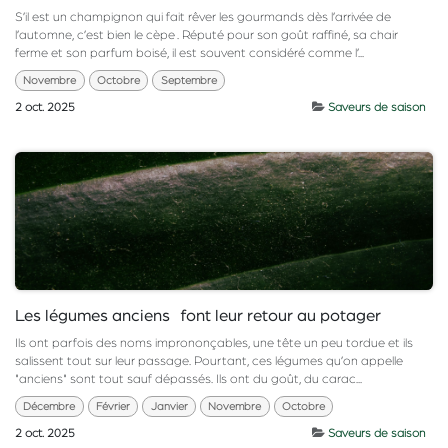
S’il est un champignon qui fait rêver les gourmands dès l’arrivée de
l’automne, c’est bien le cèpe . Réputé pour son goût raffiné, sa chair
ferme et son parfum boisé, il est souvent considéré comme l’...
Novembre
Octobre
Septembre
2 oct. 2025
Saveurs de saison
Les légumes anciens font leur retour au potager
Ils ont parfois des noms imprononçables, une tête un peu tordue et ils
salissent tout sur leur passage. Pourtant, ces légumes qu’on appelle
"anciens" sont tout sauf dépassés. Ils ont du goût, du carac...
Décembre
Février
Janvier
Novembre
Octobre
2 oct. 2025
Saveurs de saison