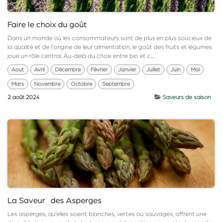
Faire le choix du goût
Dans un monde où les consommateurs sont de plus en plus soucieux de
la qualité et de l'origine de leur alimentation, le goût des fruits et légumes
joue un rôle central. Au-delà du choix entre bio et c...
Aout
Avril
Décembre
Février
Janvier
Juillet
Juin
Mai
Mars
Novembre
Octobre
Septembre
2 août 2024
Saveurs de saison
La Saveur des Asperges
Les asperges, qu’elles soient blanches, vertes ou sauvages, offrent une