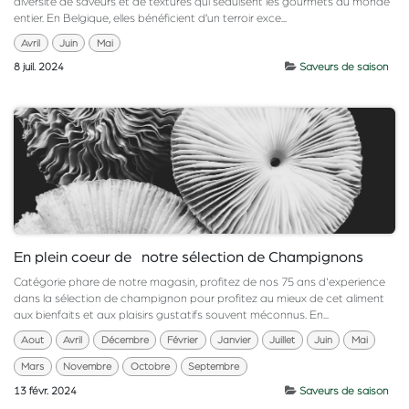
diversité de saveurs et de textures qui séduisent les gourmets du monde
entier. En Belgique, elles bénéficient d’un terroir exce...
Avril
Juin
Mai
8 juil. 2024
Saveurs de saison
En plein coeur de notre sélection de Champignons
Catégorie phare de notre magasin, profitez de nos 75 ans d'experience
dans la sélection de champignon pour profitez au mieux de cet aliment
aux bienfaits et aux plaisirs gustatifs souvent méconnus. En...
Aout
Avril
Décembre
Février
Janvier
Juillet
Juin
Mai
Mars
Novembre
Octobre
Septembre
13 févr. 2024
Saveurs de saison