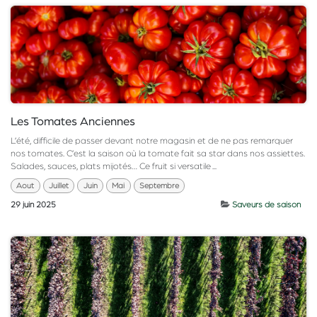
Les Tomates Anciennes
L’été, difficile de passer devant notre magasin et de ne pas remarquer
nos tomates. C’est la saison où la tomate fait sa star dans nos assiettes.
Salades, sauces, plats mijotés… Ce fruit si versatile ...
Aout
Juillet
Juin
Mai
Septembre
29 juin 2025
Saveurs de saison