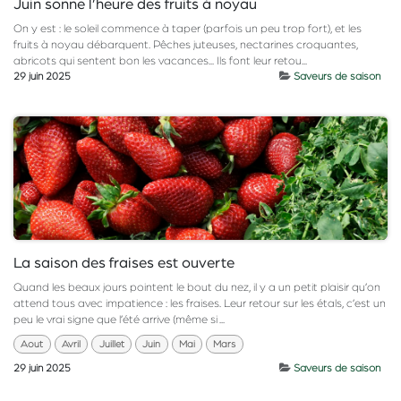
Juin sonne l’heure des fruits à noyau
On y est : le soleil commence à taper (parfois un peu trop fort), et les
fruits à noyau débarquent. Pêches juteuses, nectarines croquantes,
abricots qui sentent bon les vacances... Ils font leur retou...
29 juin 2025
Saveurs de saison
La saison des fraises est ouverte
Quand les beaux jours pointent le bout du nez, il y a un petit plaisir qu’on
attend tous avec impatience : les fraises. Leur retour sur les étals, c’est un
peu le vrai signe que l’été arrive (même si ...
Aout
Avril
Juillet
Juin
Mai
Mars
29 juin 2025
Saveurs de saison