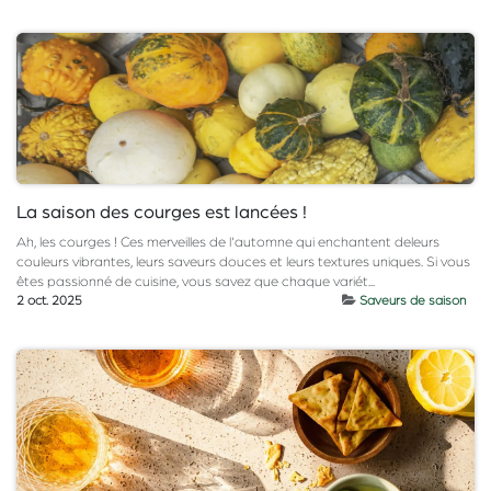
La saison des courges est lancées !
Ah, les courges ! Ces merveilles de l'automne qui enchantent deleurs
couleurs vibrantes, leurs saveurs douces et leurs textures uniques. Si vous
êtes passionné de cuisine, vous savez que chaque variét...
2 oct. 2025
Saveurs de saison