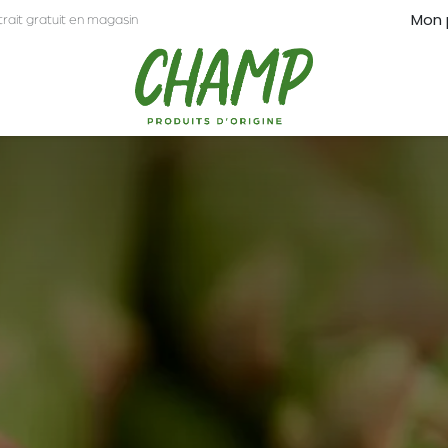
Mon 
trait gratuit en magasin
CT
PRO