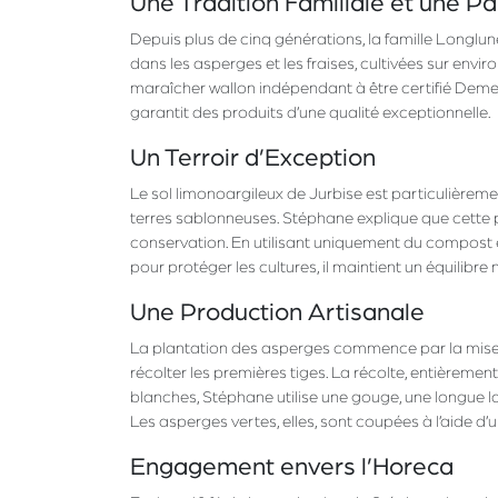
Une Tradition Familiale et une P
Depuis plus de cinq générations, la famille Longlune
dans les asperges et les fraises, cultivées sur envir
maraîcher wallon indépendant à être certifié Demet
garantit des produits d’une qualité exceptionnelle.
Un Terroir d’Exception
Le sol limonoargileux de Jurbise est particulièrement
terres sablonneuses. Stéphane explique que cette p
conservation. En utilisant uniquement du compost e
pour protéger les cultures, il maintient un équilibre 
Une Production Artisanale
La plantation des asperges commence par la mise en 
récolter les premières tiges. La récolte, entièremen
blanches, Stéphane utilise une gouge, une longue 
Les asperges vertes, elles, sont coupées à l’aide d’
Engagement envers l’Horeca