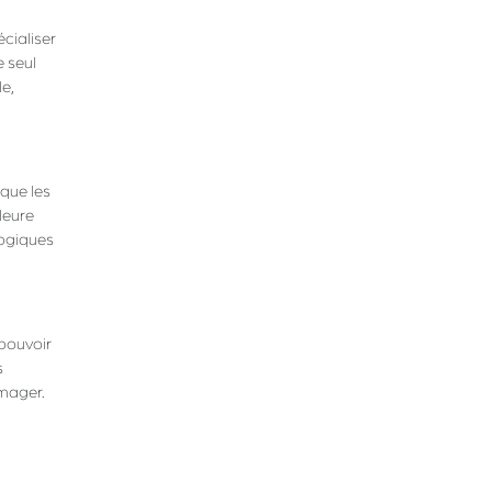
écialiser
e seul
e,
 que les
leure
logiques
 pouvoir
s
mager.