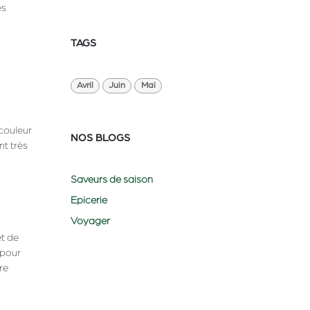
es
s
TAGS
Avril
Juin
Mai
 couleur
NOS BLOGS
nt très
Saveurs de saison
Epicerie
Voyager
et de
 pour
re