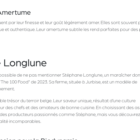
 Amertume
nt par leur finesse et leur goût légèrement amer. Elles sont souvent 
que et authentique. Leur amertume subtile les rend parfaites pour des 
e Longlune
mpossible de ne pas mentionner Stéphane Longlune, un maraîcher dont
The 100 Food" de 2023. Sa ferme, située à Jurbise, est un modèle de
nnement.
 trésor du terroir belge. Leur saveur unique, résultat d’une culture
eur des chefs et des amateurs de bonne cuisine. En choisissant des a
nt des producteurs passionnés comme Stéphane, mais vous découvre
alité incomparables.