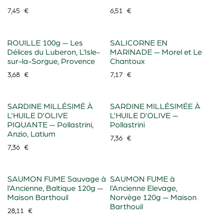
7,45
€
6,51
€
ROUILLE 100g — Les
SALICORNE EN
Délices du Luberon, L’Isle-
MARINADE — Morel et Le
sur-la-Sorgue, Provence
Chantoux
3,68
€
7,17
€
SARDINE MILLÉSIMÉ À
SARDINE MILLÉSIMÉE À
L'HUILE D'OLIVE
L'HUILE D'OLIVE —
PIQUANTE — Pollastrini,
Pollastrini
Anzio, Latium
7,36
€
7,36
€
SAUMON FUME Sauvage à
SAUMON FUME à
l'Ancienne, Baltique 120g —
l'Ancienne Elevage,
Maison Barthouil
Norvège 120g — Maison
Barthouil
28,11
€