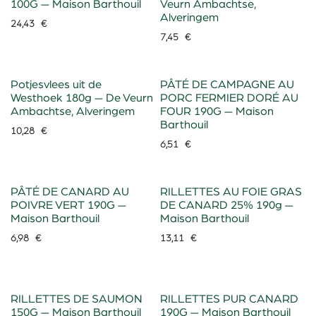
100G — Maison Barthouil
Veurn Ambachtse,
Alveringem
24,43
€
7,45
€
Potjesvlees uit de
PÂTÉ DE CAMPAGNE AU
Westhoek 180g — De Veurn
PORC FERMIER DORÉ AU
Ambachtse, Alveringem
FOUR 190G — Maison
Barthouil
10,28
€
6,51
€
PÂTÉ DE CANARD AU
RILLETTES AU FOIE GRAS
POIVRE VERT 190G —
DE CANARD 25% 190g —
Maison Barthouil
Maison Barthouil
6,98
€
13,11
€
RILLETTES DE SAUMON
RILLETTES PUR CANARD
150G — Maison Barthouil
190G — Maison Barthouil