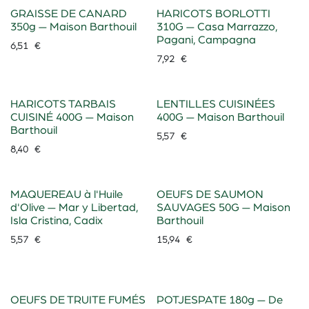
GRAISSE DE CANARD
HARICOTS BORLOTTI
350g — Maison Barthouil
310G — Casa Marrazzo,
Pagani, Campagna
6,51
€
7,92
€
HARICOTS TARBAIS
LENTILLES CUISINÉES
CUISINÉ 400G — Maison
400G — Maison Barthouil
Barthouil
5,57
€
8,40
€
MAQUEREAU à l'Huile
OEUFS DE SAUMON
d'Olive — Mar y Libertad,
SAUVAGES 50G — Maison
Isla Cristina, Cadix
Barthouil
5,57
€
15,94
€
OEUFS DE TRUITE FUMÉS
POTJESPATE 180g — De