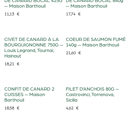
DE CANARD BOCAL 425G
DE CANARD BOCAL 840g
— Maison Barthouil
— Maison Barthouil
11,13
€
17,74
€
CIVET DE CANARD À LA
COEUR DE SAUMON FUMÉ
BOURGUIGNONNE 750G —
140g — Maison Barthouil
Louis Legrand, Tournai,
21,60
€
Hainaut
18,21
€
CONFIT DE CANARD 2
FILET D'ANCHOIS 80G —
CUISSES — Maison
Castrovinci, Torrenova,
Barthouil
Sicilia
18,58
€
4,62
€