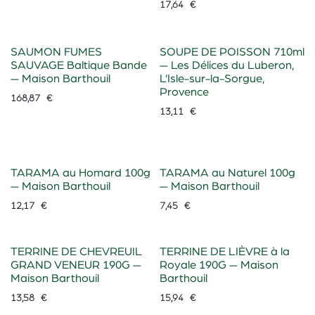
17,64
€
Sur Commande
SAUMON FUMES
SOUPE DE POISSON 710ml
SAUVAGE Baltique Bande
— Les Délices du Luberon,
— Maison Barthouil
L’Isle-sur-la-Sorgue,
Provence
168,87
€
13,11
€
TARAMA au Homard 100g
TARAMA au Naturel 100g
— Maison Barthouil
— Maison Barthouil
12,17
€
7,45
€
TERRINE DE CHEVREUIL
TERRINE DE LIÈVRE à la
GRAND VENEUR 190G —
Royale 190G — Maison
Maison Barthouil
Barthouil
13,58
€
15,94
€