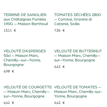
TERRINE DE SANGLIER
TOMATES SÉCHÉES 280G
aux Châtaignes Fumées
— Conviva, Gravina di
190G — Maison Barthouil
Catania, Sicilia
13,11
€
7,36
€
VELOUTÉ D'ASPERGES
VELOUTÉ DE BUTTERNUT
50cl — Maison Marc,
— Maison Marc, Chemilly—
Chemilly—sur—Yonne,
sur—Yonne, Bourgogne
Bourgogne
6,42
€
6,98
€
VELOUTÉ DE COURGETTE
VELOUTÉ DE TOMATES —
— Maison Marc, Chemilly—
Maison Marc, Chemilly-sur-
sur—Yonne, Bourgogne
Yonne, Bourgogne
6,42
€
6,42
€