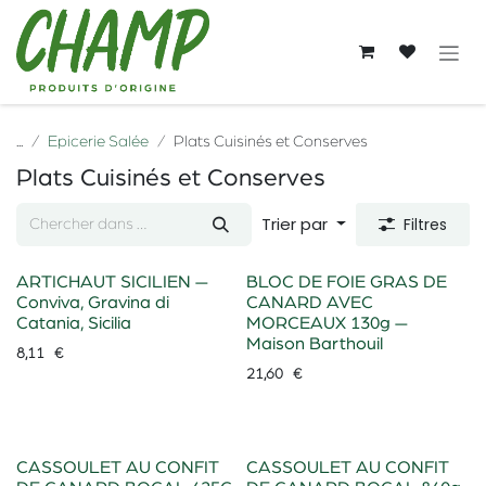
Se rendre au contenu
...
Epicerie Salée
Plats Cuisinés et Conserves
Plats Cuisinés et Conserves
Trier par
Filtres
ARTICHAUT SICILIEN —
BLOC DE FOIE GRAS DE
Conviva, Gravina di
CANARD AVEC
Catania, Sicilia
MORCEAUX 130g —
Maison Barthouil
8,11
€
21,60
€
CASSOULET AU CONFIT
CASSOULET AU CONFIT