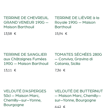
TERRINE DE CHEVREUIL
TERRINE DE LIÈVRE à la
GRAND VENEUR 190G —
Royale 190G — Maison
Maison Barthouil
Barthouil
13,58
€
15,94
€
TERRINE DE SANGLIER
TOMATES SÉCHÉES 280G
aux Châtaignes Fumées
— Conviva, Gravina di
190G — Maison Barthouil
Catania, Sicilia
13,11
€
7,36
€
VELOUTÉ D'ASPERGES
VELOUTÉ DE BUTTERNUT
50cl — Maison Marc,
— Maison Marc, Chemilly—
Chemilly—sur—Yonne,
sur—Yonne, Bourgogne
Bourgogne
6,42
€