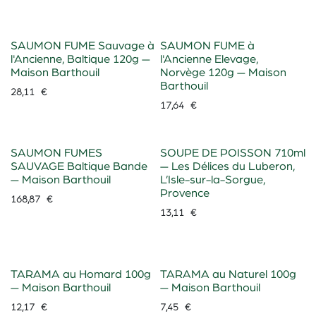
SAUMON FUME Sauvage à
SAUMON FUME à
l'Ancienne, Baltique 120g —
l'Ancienne Elevage,
Maison Barthouil
Norvège 120g — Maison
Barthouil
28,11
€
17,64
€
Sur Commande
SAUMON FUMES
SOUPE DE POISSON 710ml
SAUVAGE Baltique Bande
— Les Délices du Luberon,
— Maison Barthouil
L’Isle-sur-la-Sorgue,
Provence
168,87
€
13,11
€
TARAMA au Homard 100g
TARAMA au Naturel 100g
— Maison Barthouil
— Maison Barthouil
12,17
€
7,45
€