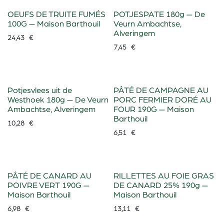
OEUFS DE TRUITE FUMÉS
POTJESPATE 180g — De
100G — Maison Barthouil
Veurn Ambachtse,
Alveringem
24,43
€
7,45
€
Potjesvlees uit de
PÂTÉ DE CAMPAGNE AU
Westhoek 180g — De Veurn
PORC FERMIER DORÉ AU
Ambachtse, Alveringem
FOUR 190G — Maison
Barthouil
10,28
€
6,51
€
PÂTÉ DE CANARD AU
RILLETTES AU FOIE GRAS
POIVRE VERT 190G —
DE CANARD 25% 190g —
Maison Barthouil
Maison Barthouil
6,98
€
13,11
€