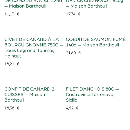
DE CANARD BOCAL 425G
DE CANARD BOCAL 840g
— Maison Barthouil
— Maison Barthouil
11,13
€
17,74
€
CIVET DE CANARD À LA
COEUR DE SAUMON FUMÉ
BOURGUIGNONNE 750G —
140g — Maison Barthouil
Louis Legrand, Tournai,
21,60
€
Hainaut
18,21
€
CONFIT DE CANARD 2
FILET D'ANCHOIS 80G —
CUISSES — Maison
Castrovinci, Torrenova,
Barthouil
Sicilia
18,58
€
4,62
€