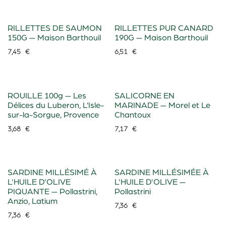
RILLETTES DE SAUMON
RILLETTES PUR CANARD
150G — Maison Barthouil
190G — Maison Barthouil
7,45
€
6,51
€
ROUILLE 100g — Les
SALICORNE EN
Délices du Luberon, L’Isle-
MARINADE — Morel et Le
sur-la-Sorgue, Provence
Chantoux
3,68
€
7,17
€
SARDINE MILLÉSIMÉ À
SARDINE MILLÉSIMÉE À
L'HUILE D'OLIVE
L'HUILE D'OLIVE —
PIQUANTE — Pollastrini,
Pollastrini
Anzio, Latium
7,36
€
7,36
€