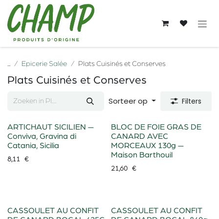
Overslaan naar inhoud
...
Epicerie Salée
Plats Cuisinés et Conserves
Plats Cuisinés et Conserves
Sorteer op
Filters
ARTICHAUT SICILIEN —
BLOC DE FOIE GRAS DE
Conviva, Gravina di
CANARD AVEC
Catania, Sicilia
MORCEAUX 130g —
Maison Barthouil
8,11
€
21,60
€
CASSOULET AU CONFIT
CASSOULET AU CONFIT