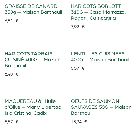
GRAISSE DE CANARD
HARICOTS BORLOTTI
350g — Maison Barthouil
310G — Casa Marrazzo,
Pagani, Campagna
6,51
€
7,92
€
HARICOTS TARBAIS
LENTILLES CUISINÉES
CUISINÉ 400G — Maison
400G — Maison Barthouil
Barthouil
5,57
€
8,40
€
MAQUEREAU à l'Huile
OEUFS DE SAUMON
d'Olive — Mar y Libertad,
SAUVAGES 50G — Maison
Isla Cristina, Cadix
Barthouil
5,57
€
15,94
€