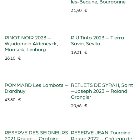
les-Beaune, Bourgogne
31,40
€
PINOT NOIR 2023 —
PIU Tinto 2023 — Tierra
Wijndomein Aldeneyck,
Savia, Sevilla
Maaseik, Limburg
19,01
€
28,10
€
POMMARD Les Lambots —
REFLETS DE SYRAH, Saint
D’ardhuy
—Joseph 2023 — Roland
Grangier
43,80
€
20,66
€
RESERVE DES SEIGNEURS
RESERVE JEAN, Touraine
2021 Rouge — Oratoire
Rouge 2022 — Château de