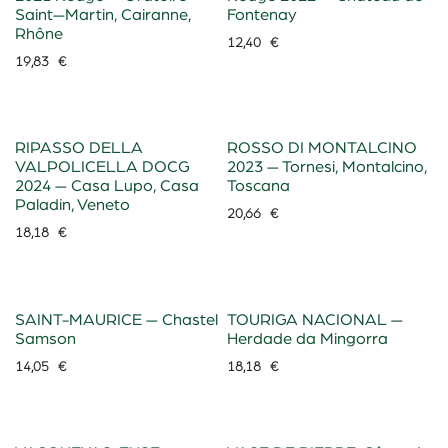
Saint—Martin, Cairanne,
Fontenay
Rhône
12,40
€
19,83
€
RIPASSO DELLA
ROSSO DI MONTALCINO
VALPOLICELLA DOCG
2023 — Tornesi, Montalcino,
2024 — Casa Lupo, Casa
Toscana
Paladin, Veneto
20,66
€
18,18
€
SAINT-MAURICE — Chastel
TOURIGA NACIONAL —
Samson
Herdade da Mingorra
14,05
€
18,18
€