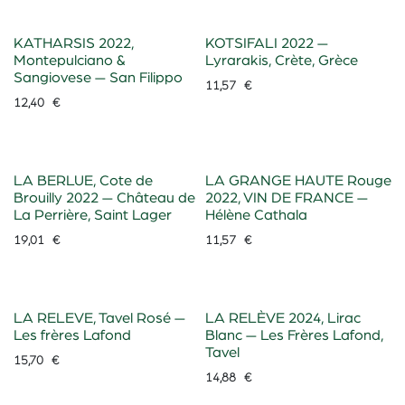
KATHARSIS 2022,
KOTSIFALI 2022 —
Montepulciano &
Lyrarakis, Crète, Grèce
Sangiovese — San Filippo
11,57
€
12,40
€
LA BERLUE, Cote de
LA GRANGE HAUTE Rouge
Brouilly 2022 — Château de
2022, VIN DE FRANCE —
La Perrière, Saint Lager
Hélène Cathala
19,01
€
11,57
€
LA RELEVE, Tavel Rosé —
LA RELÈVE 2024, Lirac
Les frères Lafond
Blanc — Les Frères Lafond,
Tavel
15,70
€
14,88
€