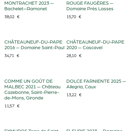
MONTRACHET 2023 —
ROUGE FAUGÈRES —
Bachelet—Ramonet
Domaine Prés Lasses
38,02
€
15,70
€
CHÂTEAUNEUF-DU-PAPE
CHÂTEAUNEUF-DU-PAPE
2016 — Domaine Saint-Paul
2020 — Cascavel
34,71
€
28,10
€
COMME UN GOÛT DE
DOLCE FARNIENTE 2025 —
MALBEC 2021 — Château
Allegria, Caux
Cazebonne, Saint-Pierre-
13,22
€
de-Mons, Gironde
11,57
€