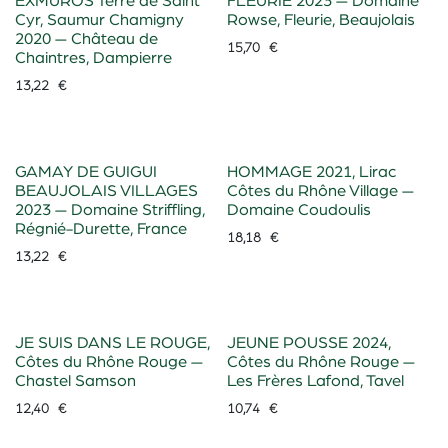
EXMUROS Terre de Saint
FLEURIE 2023 — Domaine
Cyr, Saumur Chamigny
Rowse, Fleurie, Beaujolais
2020 — Château de
15,70
€
Chaintres, Dampierre
13,22
€
GAMAY DE GUIGUI
HOMMAGE 2021, Lirac
BEAUJOLAIS VILLAGES
Côtes du Rhône Village —
2023 — Domaine Striffling,
Domaine Coudoulis
Régnié-Durette, France
18,18
€
13,22
€
JE SUIS DANS LE ROUGE,
JEUNE POUSSE 2024,
Côtes du Rhône Rouge —
Côtes du Rhône Rouge —
Chastel Samson
Les Frères Lafond, Tavel
12,40
€
10,74
€