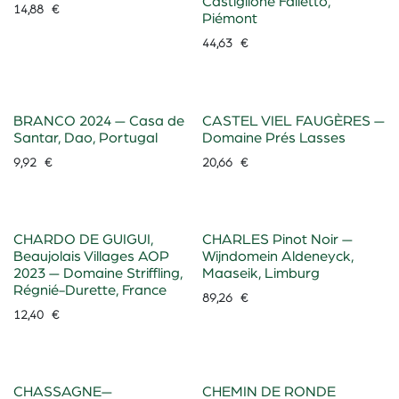
Castiglione Falletto,
14,88
€
Piémont
44,63
€
BRANCO 2024 — Casa de
CASTEL VIEL FAUGÈRES —
Santar, Dao, Portugal
Domaine Prés Lasses
9,92
€
20,66
€
CHARDO DE GUIGUI,
CHARLES Pinot Noir —
Beaujolais Villages AOP
Wijndomein Aldeneyck,
2023 — Domaine Striffling,
Maaseik, Limburg
Régnié-Durette, France
89,26
€
12,40
€
CHASSAGNE—
CHEMIN DE RONDE