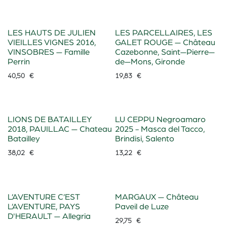
LES HAUTS DE JULIEN
LES PARCELLAIRES, LES
VIEILLES VIGNES 2016,
GALET ROUGE — Château
VINSOBRES — Famille
Cazebonne, Saint—Pierre—
Perrin
de—Mons, Gironde
40,50
€
19,83
€
LIONS DE BATAILLEY
LU CEPPU Negroamaro
2018, PAUILLAC — Chateau
2025 - Masca del Tacco,
Batailley
Brindisi, Salento
38,02
€
13,22
€
L’AVENTURE C’EST
MARGAUX — Château
L’AVENTURE, PAYS
Paveil de Luze
D'HERAULT — Allegria
29,75
€