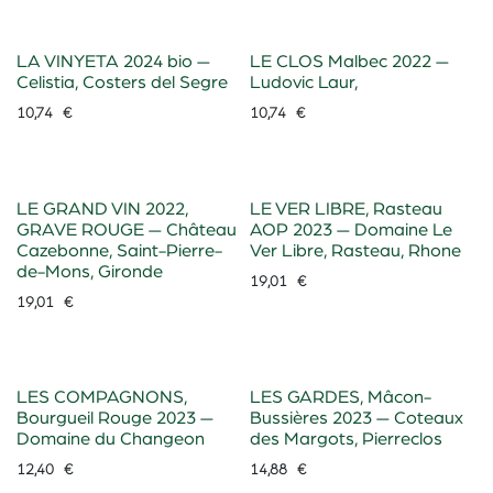
LA VINYETA 2024 bio —
LE CLOS Malbec 2022 —
Celistia, Costers del Segre
Ludovic Laur,
10,74
€
10,74
€
LE GRAND VIN 2022,
LE VER LIBRE, Rasteau
GRAVE ROUGE — Château
AOP 2023 — Domaine Le
Cazebonne, Saint-Pierre-
Ver Libre, Rasteau, Rhone
de-Mons, Gironde
19,01
€
19,01
€
LES COMPAGNONS,
LES GARDES, Mâcon-
Bourgueil Rouge 2023 —
Bussières 2023 — Coteaux
Domaine du Changeon
des Margots, Pierreclos
12,40
€
14,88
€