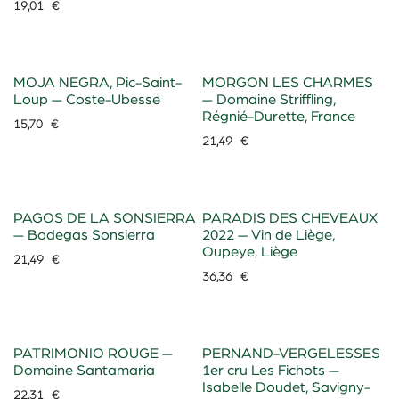
19,01
€
MOJA NEGRA, Pic-Saint-
MORGON LES CHARMES
Loup — Coste-Ubesse
— Domaine Striffling,
Régnié-Durette, France
15,70
€
21,49
€
PAGOS DE LA SONSIERRA
PARADIS DES CHEVEAUX
— Bodegas Sonsierra
2022 — Vin de Liège,
Oupeye, Liège
21,49
€
36,36
€
PATRIMONIO ROUGE —
PERNAND-VERGELESSES
Domaine Santamaria
1er cru Les Fichots —
Isabelle Doudet, Savigny-
22,31
€