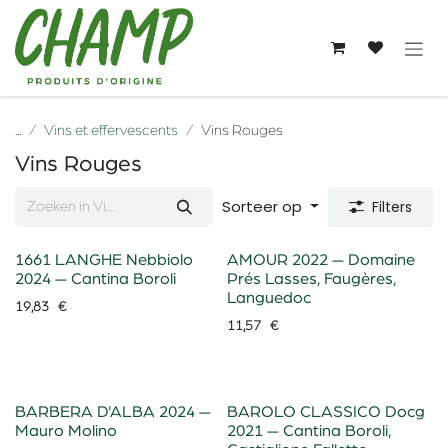
Overslaan naar inhoud
...
Vins et effervescents
Vins Rouges
Vins Rouges
Sorteer op
Filters
1661 LANGHE Nebbiolo
AMOUR 2022 — Domaine
2024 — Cantina Boroli
Prés Lasses, Faugères,
Languedoc
19,83
€
11,57
€
BARBERA D'ALBA 2024 —
BAROLO CLASSICO Docg
Mauro Molino
2021 — Cantina Boroli,