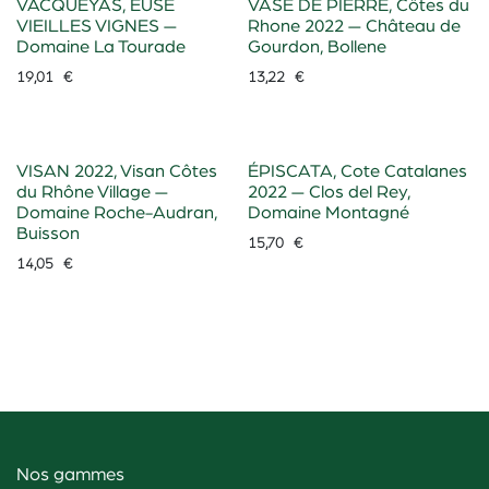
VACQUEYAS, EUSE
VASE DE PIERRE, Côtes du
VIEILLES VIGNES —
Rhone 2022 — Château de
Domaine La Tourade
Gourdon, Bollene
19,01
€
13,22
€
VISAN 2022, Visan Côtes
ÉPISCATA, Cote Catalanes
du Rhône Village —
2022 — Clos del Rey,
Domaine Roche-Audran,
Domaine Montagné
Buisson
15,70
€
14,05
€
Nos gammes