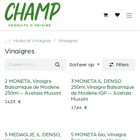
Overslaan naar inhoud
...
Huiles et Vinaigres
Vinaigres
Vinaigres
Sorteer op
Filters
2 MONETA, Vinaigre
3 MONETA IL DENSO
Balsamique de Modène
250ml, Vinaigre Balsamique
250ml — Acetaia Mussini
de Modène IGP — Acetaia
Mussini
14,53
€
17,64
€
5 MEDAGLIE, IL DENSO,
5 MONETA bio, Vinaigre