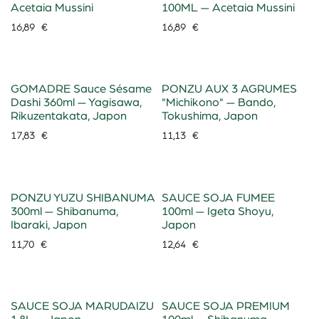
Acetaia Mussini
100ML — Acetaia Mussini
16,89
€
16,89
€
GOMADRE Sauce Sésame
PONZU AUX 3 AGRUMES
Dashi 360ml — Yagisawa,
"Michikono" — Bando,
Rikuzentakata, Japon
Tokushima, Japon
17,83
€
11,13
€
PONZU YUZU SHIBANUMA
SAUCE SOJA FUMEE
300ml — Shibanuma,
100ml — Igeta Shoyu,
Ibaraki, Japon
Japon
11,70
€
12,64
€
SAUCE SOJA MARUDAIZU
SAUCE SOJA PREMIUM