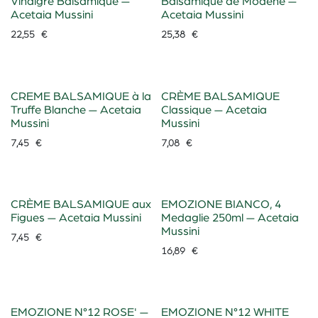
Vinaigre Balsamique —
Balsamique de Modène —
Acetaia Mussini
Acetaia Mussini
22,55
€
25,38
€
CREME BALSAMIQUE à la
CRÈME BALSAMIQUE
Truffe Blanche — Acetaia
Classique — Acetaia
Mussini
Mussini
7,45
€
7,08
€
CRÈME BALSAMIQUE aux
EMOZIONE BIANCO, 4
Figues — Acetaia Mussini
Medaglie 250ml — Acetaia
Mussini
7,45
€
16,89
€
EMOZIONE N°12 ROSE' —
EMOZIONE N°12 WHITE