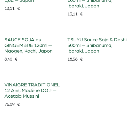
1,8L — Japon
100ml — Shibanuma,
Ibaraki, Japon
13,11
€
13,11
€
SAUCE SOJA au
TSUYU Sauce Soja & Dashi
GINGEMBRE 120ml —
500ml — Shibanuma,
Naogen, Kochi, Japon
Ibaraki, Japon
8,40
€
18,58
€
VINAIGRE TRADITIONEL
12 Ans, Modène DOP —
Acetaia Mussini
75,09
€