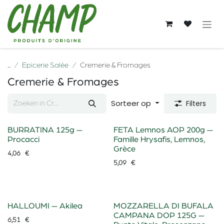
Overslaan naar inhoud
...
Epicerie Salée
Cremerie & Fromages
Cremerie & Fromages
Sorteer op
Filters
BURRATINA 125g —
FETA Lemnos AOP 200g —
Procacci
Famille Hrysafis, Lemnos,
Grèce
4,06
€
5,09
€
HALLOUMI — Akilea
MOZZARELLA DI BUFALA
CAMPANA DOP 125G —
6,51
€