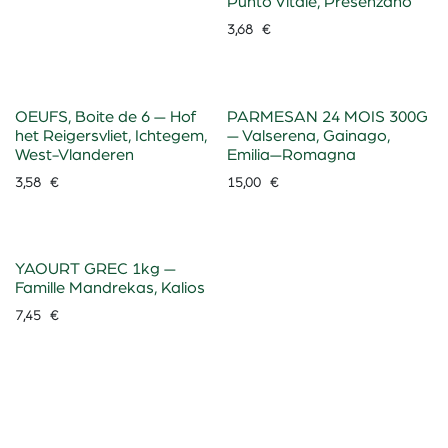
Punto Vitale, Presenzano
3,68
€
OEUFS, Boite de 6 — Hof
PARMESAN 24 MOIS 300G
het Reigersvliet, Ichtegem,
— Valserena, Gainago,
West-Vlanderen
Emilia—Romagna
3,58
€
15,00
€
YAOURT GREC 1kg —
Famille Mandrekas, Kalios
7,45
€