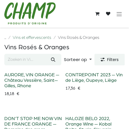
Overslaan naar inhoud
...
Vins et effervescents
Vins Rosés & Oranges
Vins Rosés & Oranges
Sorteer op
Filters
AURORE, VIN ORANGE —
CONTREPOINT 2023 — Vin
Château Vessière, Saint—
de Liège, Oupeye, Liège
Gilles, Rhone
17,36
€
18,18
€
DON'T STOP ME NOW VIN
HALOZE BELO 2022,
DE FRANCE ORANGE —
Orange Wine — Kobal