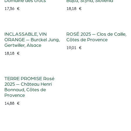
Domaine des crocs
Bajta, Styria, Slovenia
17,36
€
18,18
€
INCLASSABLE, VIN
ROSÉ 2025 — Clos de Caille,
ORANGE — Burckel Jung,
Côtes de Provence
Gertwiller, Alsace
19,01
€
18,18
€
TERRE PROMISE Rosé
2025 — Château Henri
Bonnaud, Côtes de
Provence
14,88
€