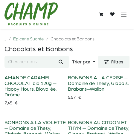
Se rendre au contenu
...
Epicerie Sucrée
Chocolats et Bonbons
Chocolats et Bonbons
Trier par
Filtres
AMANDE CARAMEL
BONBONS A LA CERISE —
CHOCOLAT bio 120g —
Domaine de Thesy, Glabais,
Happy Hours, Biovallée,
Brabant—Wallon
Drôme
5,57
€
7,45
€
BONBONS A LA VIOLETTE
BONBONS AU CITRON ET
— Domaine de Thesy,
THYM — Domaine de Thesy,