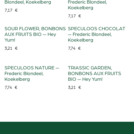
Blondeel, Koekelberg
Frederic Blondeel,
Koekelberg
7,17
€
7,17
€
SOUR FLOWER, BONBONS
SPECULOOS CHOCOLAT
AUX FRUITS BIO — Hey
— Frederic Blondeel,
Yum!
Koekelberg
3,21
€
7,74
€
SPECULOOS NATURE —
TRIASSIC GARDEN,
Frederic Blondeel,
BONBONS AUX FRUITS
Koekelberg
BIO — Hey Yum!
7,74
€
3,21
€