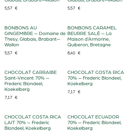
Glabais, Brabant—Wallon
Glabais, Brabant—Wallon
5,57
€
5,57
€
BONBONS AU
BONBONS CARAMEL
GINGEMBRE — Domaine de
BEURRE SALÉ — La
Thesy, Glabais, Brabant—
Maison d'Armorine,
Wallon
Quiberon, Bretagne
5,57
€
8,40
€
CHOCOLAT CARRAIBE
CHOCOLAT COSTA RICA
Saint-Vincent 70% —
70% — Frederic Blondeel,
Frederic Blondeel,
Koekelberg
Koekelberg
7,17
€
7,17
€
CHOCOLAT COSTA RICA
CHOCOLAT ECUADOR
LAIT 70% — Frederic
70% — Frederic Blondeel,
Blondeel, Koekelberg
Koekelberg