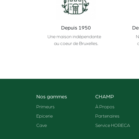
Depuis 1950
De
Une maison indépendante
N
au coeur de Bruxelles.
Nos gammes
CHAMP
Primeurs
À Propos
Epicerie
Partenaires
Cave
Service HORECA