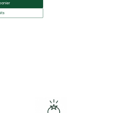
panier
its