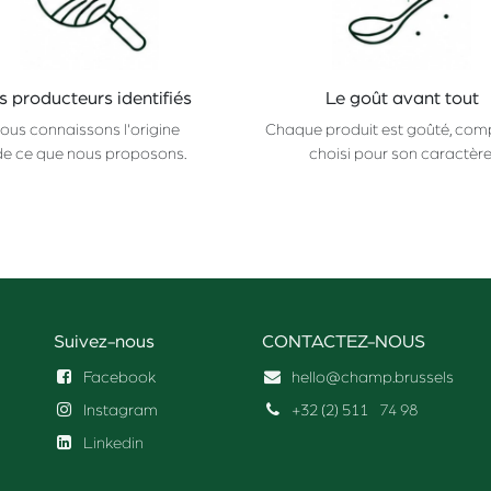
s producteurs identifiés
Le goût avant tout
ous connaissons l'origine
Chaque produit est goûté, com
de ce que nous proposons.
choisi pour son caractère
Suivez-nous
CONTACTEZ-NOUS
Facebook
hello@champ.brussels
Instagram
+32 (2) 511
74 98
Linkedin