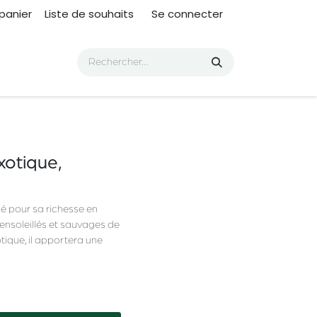
panier
Liste de souhaits
Se connecter
otique,
ié pour sa richesse en
ensoleillés et sauvages de
otique, il apportera une