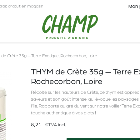
Mon 
trait gratuit en magasin
CT
PRO
de Crète 35g — Terre Exotique, Rochecorbon, Loire
THYM de Crète 35g — Terre Ex
Rochecorbon, Loire
Récolté sur les hauteurs de Crète, ce thym est appréc
saveurs et son goût intense, qui évoque les paysages 
l'île. Rapporté au gré du vent sur notre voilier Terre Ex
touche authentique à vos plats !
8,21
€
TVA incl.