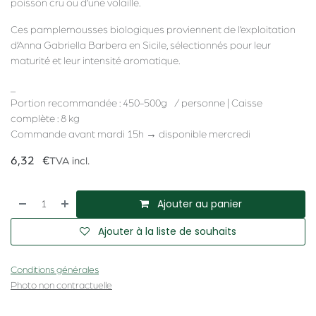
poisson cru ou d’une volaille.
Ces pamplemousses biologiques proviennent de l’exploitation
d’Anna Gabriella Barbera en Sicile, sélectionnés pour leur
maturité et leur intensité aromatique.
_
Portion recommandée : 450-500g / personne | Caisse
complète : 8 kg
Commande avant mardi 15h → disponible mercredi
6,32
€
TVA incl.
Ajouter au panier
Ajouter à la liste de souhaits
Conditions générales
Photo non contractuelle