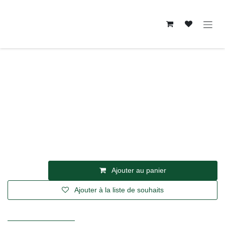
Se rendre au contenu
Primeurs
FIGUE LERIDA — Turquie
27,90
€
TVA incl.
Ajouter au panier
Ajouter à la liste de souhaits
Conditions générales