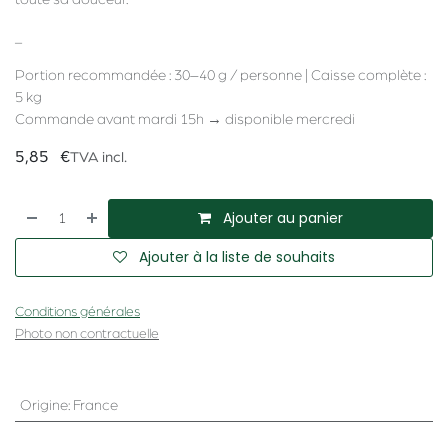
_
Portion recommandée : 30–40 g / personne | Caisse complète :
5 kg
Commande avant mardi 15h → disponible mercredi
5,85
€
TVA incl.
Ajouter au panier
Ajouter à la liste de souhaits
Conditions générales
Photo non contractuelle
Origine
:
France