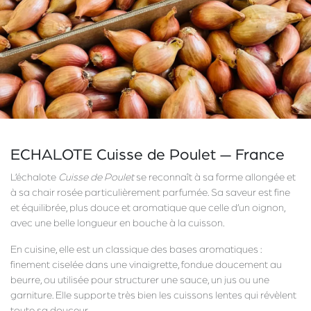
ECHALOTE Cuisse de Poulet — France
L’échalote
Cuisse de Poulet
se reconnaît à sa forme allongée et
à sa chair rosée particulièrement parfumée. Sa saveur est fine
et équilibrée, plus douce et aromatique que celle d’un oignon,
avec une belle longueur en bouche à la cuisson.
En cuisine, elle est un classique des bases aromatiques :
finement ciselée dans une vinaigrette, fondue doucement au
beurre, ou utilisée pour structurer une sauce, un jus ou une
garniture. Elle supporte très bien les cuissons lentes qui révèlent
toute sa douceur.