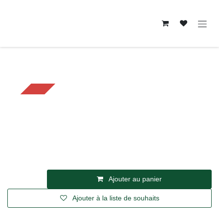
Se rendre au contenu
Primeurs
Sur Commande
ARTICHAUT POIVRADE BOUQET /PCE
— France
4,62
€
TVA incl.
Ajouter au panier
Ajouter à la liste de souhaits