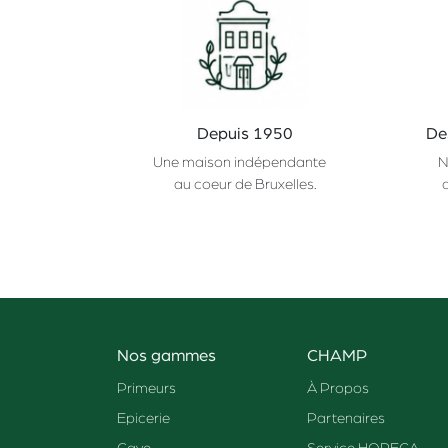
Depuis 1950
De
Une maison indépendante
N
au coeur de Bruxelles.
Nos gammes
CHAMP
Primeurs
À Propos
Epicerie
Partenaires