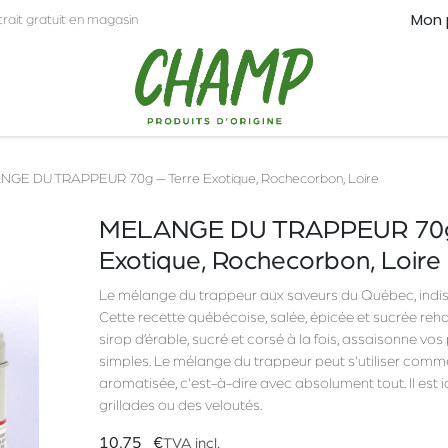
Mon 
trait gratuit en magasin
CT
PRO
GE DU TRAPPEUR 70g — Terre Exotique, Rochecorbon, Loire
MELANGE DU TRAPPEUR 70g
Exotique, Rochecorbon, Loire
Le mélange du trappeur aux saveurs du Québec, indis
Cette recette québécoise, salée, épicée et sucrée reha
sirop d’érable, sucré et corsé à la fois, assaisonne vo
simples. Le mélange du trappeur peut s'utiliser comme
aromatisée, c'est-à-dire avec absolument tout. Il est
grillades ou des veloutés.
10,75
€
TVA incl.