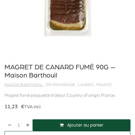
MAGRET DE CANARD FUMÉ 90G —
Maison Barthouil
MAISON BARTHOUIL
·
PEYREHORADE
,
LANDES
,
FRANCE
Magret fumé plaquette traiteur. Country of origin: France.
11,23
€
TVA incl.
Ajouter au panier