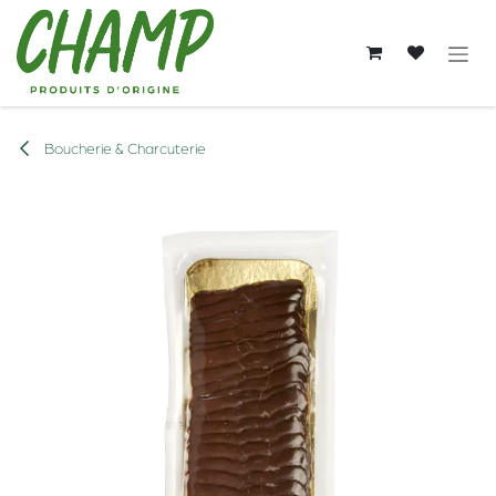
Se rendre au contenu
Boucherie & Charcuterie