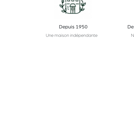
Depuis 1950
De
Une maison indépendante
N
au coeur de Bruxelles.
Nos gammes
CHAMP
Primeurs
À Propos
Epicerie
Partenaires
Cave
Service HORECA