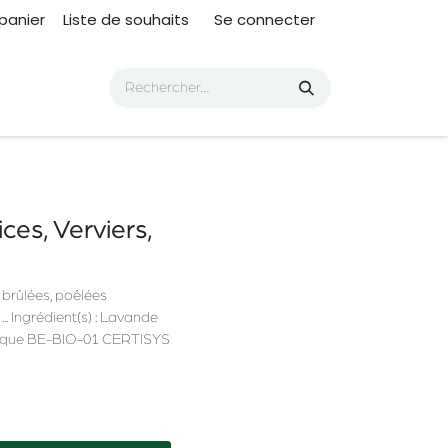
panier
Liste de souhaits
Se connecter
es, Verviers,
 brûlées, poêlées
.. Ingrédient(s) : Lavande
ologique BE-BIO-01 CERTISYS