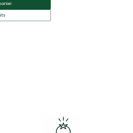
panier
its