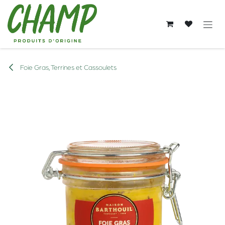
Se rendre au contenu
Foie Gras, Terrines et Cassoulets