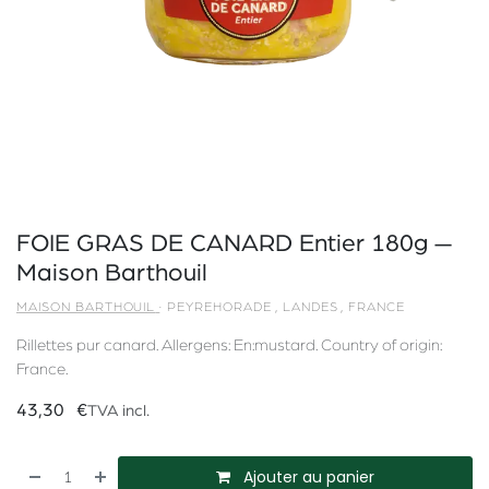
FOIE GRAS DE CANARD Entier 180g —
Maison Barthouil
MAISON BARTHOUIL
·
PEYREHORADE
,
LANDES
,
FRANCE
Rillettes pur canard. Allergens: En:mustard. Country of origin:
France.
43,30
€
TVA incl.
Ajouter au panier