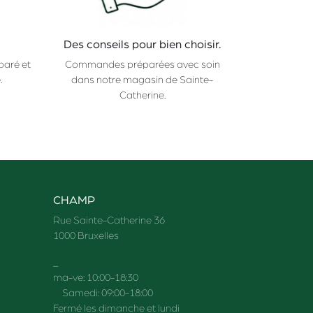
Des conseils pour bien choisir.
paré et
Commandes préparées avec soin
.
dans notre magasin de Sainte-
Catherine.
CHAMP
Rue Sainte-Catherine 36
1000 Bruxelles
_
ma-ve: 10:00-18:30
Samedi: 09:00-18:00
Fermé les dimanche et lundi