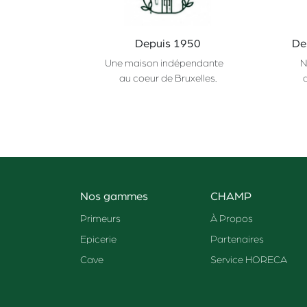
Depuis 1950
De
Une maison indépendante
N
au coeur de Bruxelles.
Nos gammes
CHAMP
Primeurs
À Propos
Epicerie
Partenaires
Cave
Service HORECA