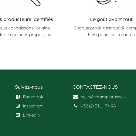
s producteurs identifiés
Le goût avant tout
ous connaissons l'origine
Chaque produit est goûté, com
de ce que nous proposons.
choisi pour son caractère
Suivez-nous
CONTACTEZ-NOUS
Facebook
hello@champ.brussels
Instagram
+32 (2) 511
74 98
Linkedin