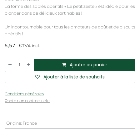
La forme des sablés apéritifs « Le petit zeste » est idéale pour les
plonger dans de délicieux tartinables !
Un incontournable pour tous les amateurs de goût et de biscuits
apéritifs !
5,57
€
TVA incl.
Ajouter au panier
Ajouter à la liste de souhaits
Conditions générales
Photo non contractuelle
Origine
:
France