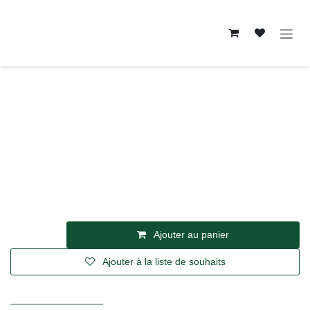
Se rendre au contenu
Vins et effervescents
PIU Tinto 2023 — Tierra Savia, Sevilla
19,01
€
TVA incl.
Ajouter au panier
Ajouter à la liste de souhaits
Conditions générales