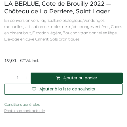
LA BERLUE, Cote de Brouilly 2022 —
Château de La Perrière, Saint Lager
En conversion vers l'agriculture biologique, Vendanges
manuelles, Utilisation de tables de tri, Vendanges entières, Cuves
en ciment brut, Filtration légère, Bouchon traditionnel en liège,
Elevage en cuve Ciment, Sols granitiques
19,01
€
TVA incl.
Ajouter au panier
Ajouter à la liste de souhaits
Conditions générales
Photo non contractuelle