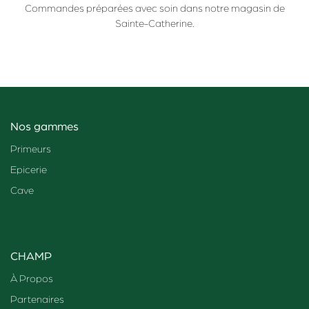
Commandes préparées avec soin dans notre magasin de
Sainte-Catherine.
Nos gammes
Primeurs
Epicerie
Cave
CHAMP
À Propos
Partenaires