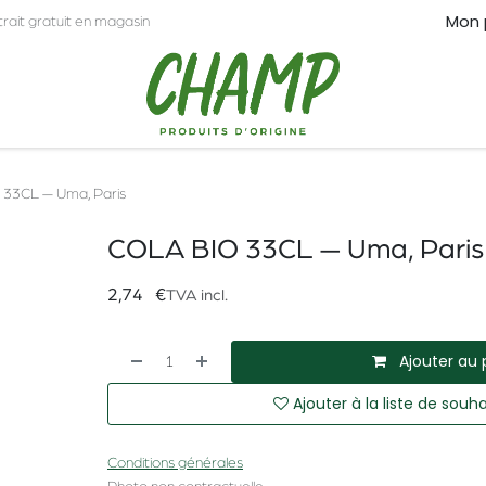
Mon 
trait gratuit en magasin
CT
PRO
33CL — Uma, Paris
COLA BIO 33CL — Uma, Paris
2,74
€
TVA incl.
Ajouter au 
Ajouter à la liste de souha
Conditions générales