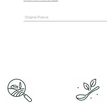
Photo non contractuelle
Origine
:
France