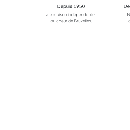
Depuis 1950
De
Une maison indépendante
N
au coeur de Bruxelles.
Nos gammes
CHAMP
Primeurs
À Propos
Epicerie
Partenaires
Cave
Service HORECA