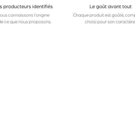
s producteurs identifiés
Le goût avant tout
ous connaissons l'origine
Chaque produit est goûté, com
de ce que nous proposons.
choisi pour son caractère
Suivez-nous
CONTACTEZ-NOUS
Facebook
hello@champ.brussels
Instagram
+32 (2) 511
74 98
Linkedin