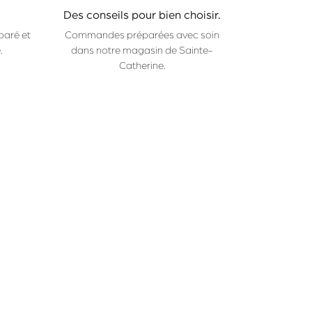
Des conseils pour bien choisir.
paré et
Commandes préparées avec soin
.
dans notre magasin de Sainte-
Catherine.
CHAMP
Rue Sainte-Catherine 36
1000 Bruxelles
_
ma-ve: 10:00-18:30
Samedi: 09:00-18:00
Fermé les dimanche et lundi