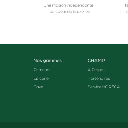
Une maison indépendante
N
au coeur de Bruxelles.
Nos gammes
CHAMP
Primeurs
À Propos
Epicerie
Partenaires
Cave
Service HORECA