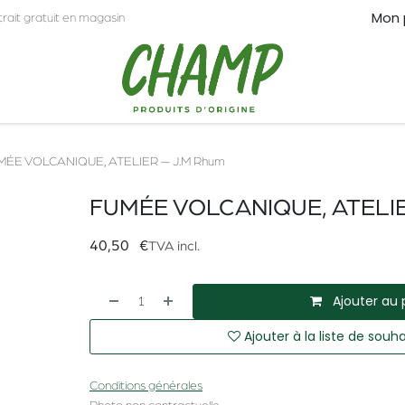
Mon 
trait gratuit en magasin
CT
PRO
MÉE VOLCANIQUE, ATELIER — J.M Rhum
FUMÉE VOLCANIQUE, ATELIE
40,50
€
TVA incl.
Ajouter au 
Ajouter à la liste de souha
Conditions générales