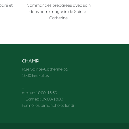
paré et
Commandes préparées avec soin
.
dans notre magasin de Sainte-
Catherine.
CHAMP
Rue Sainte-Catherine 36
1000 Bruxelles
_
ma-ve: 10:00-18:30
Samedi: 09:00-18:00
Fermé les dimanche et lundi