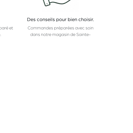
Des conseils pour bien choisir.
paré et
Commandes préparées avec soin
.
dans notre magasin de Sainte-
Catherine.
CHAMP
Rue Sainte-Catherine 36
1000 Bruxelles
_
ma-ve: 10:00-18:30
Samedi: 09:00-18:00
Fermé les dimanche et lundi