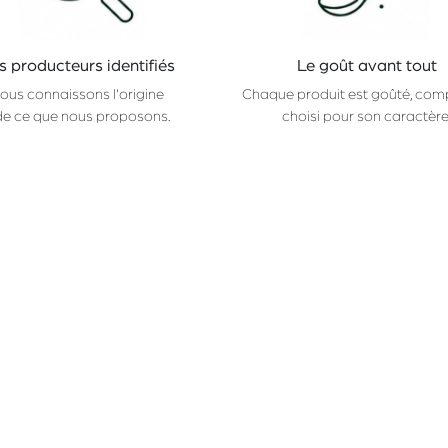
s producteurs identifiés
Le goût avant tout
ous connaissons l'origine
Chaque produit est goûté, com
de ce que nous proposons.
choisi pour son caractère
Suivez-nous
CONTACTEZ-NOUS
Facebook
hello@champ.brussels
Instagram
+32 (2) 511
74 98
Linkedin