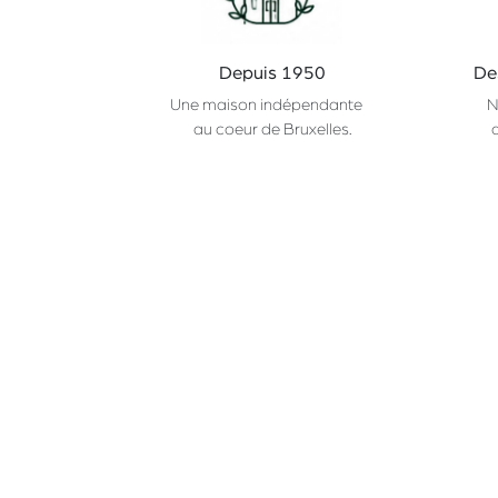
Depuis 1950
De
Une maison indépendante
N
au coeur de Bruxelles.
Nos gammes
CHAMP
Primeurs
À Propos
Epicerie
Partenaires
Cave
Service HORECA