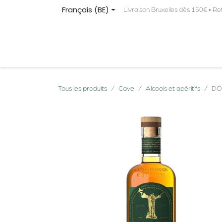
Se rendre au contenu
Français (BE)
Livraison Bruxelles dès 150€ • Re
PRODUITS
ORIGINE
À PROPOS
CONTA
Tous les produits
Cave
Alcools et apéritifs
DOU