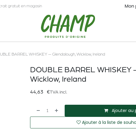
Mon 
trait gratuit en magasin
CT
PRO
BLE BARREL WHISKEY — Glendalough, Wicklow, Ireland
DOUBLE BARREL WHISKEY — 
Wicklow, Ireland
44,63
€
TVA incl.
Ajouter au 
Ajouter à la liste de souha