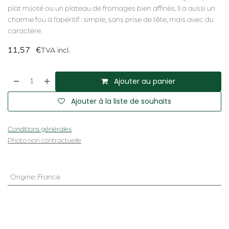
plat mijoté ou un plateau de fromages bien affinés. Il a aussi un
charme fou à l’apéritif : simple, sans prise de tête, mais avec du
caractère.
11,57
€
TVA incl.
Ajouter au panier
Ajouter à la liste de souhaits
Conditions générales
Photo non contractuelle
Origine
:
France