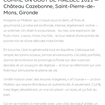
Château Cazebonne, Saint-Pierre-de-
Mons, Gironde
Imagine un Malbec qui croque sous la dent, vif, frais et
gourmand. La robe est profonde, intense, légèrement violine —
un premier clin d’œil à sa jeunesse. Au nez, une explosion de
fruits noirs : cassis, mûre, myrtille… le tout relevé d’une pointe de
poivre noir et d’une délicate note fumée.
En bouche, c’est la générosité tout en équilibre. L’attaque est
ample, les tanins soyeux, jamais envahissants. L’acidité, parfaite,
donne de la tension et prolonge la finale sur des nuances
épicées et un soupçon de réglisse — le tout se refermant sur une
fraîcheur stimulante et pleine de vie.
Vinifié maison avec des levures indigènes, « of course » — un bon
Malbec qui respire Bordeaux et authenticité. À seulement 11,6 %,
il est léger, désaltérant, un vrai vin plaisir : un slurp, et ça fait du
bien.
Ce vin se mariera à merveille avec une côte de bœuf grillée, un