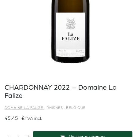
CHARDONNAY 2022 — Domaine La
Falize
DOMAINE LA FALIZE
·
RHISNES
,
BELGIQUE
45,45
€
TVA incl.