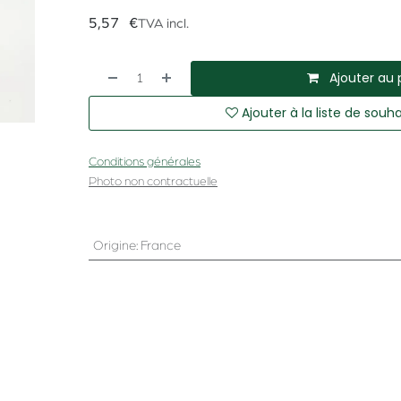
5,57
€
TVA incl.
Ajouter au 
Ajouter à la liste de souha
Conditions générales
Photo non contractuelle
Origine
:
France