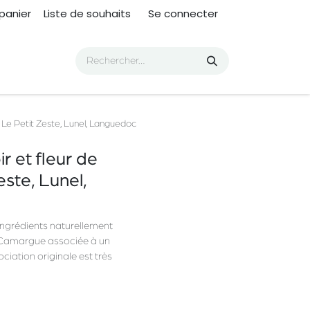
panier
Liste de souhaits
Se connecter
Le Petit Zeste, Lunel, Languedoc
 et fleur de
ste, Lunel,
ingrédients naturellement
de Camargue associée à un
ciation originale est très