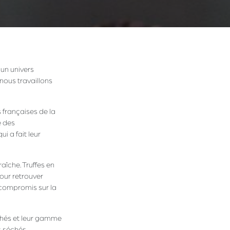
 un univers
 nous travaillons
 françaises de la
e des
 a fait leur
raîche. Truffes en
our retrouver
 compromis sur la
chés et leur gamme
is séchés