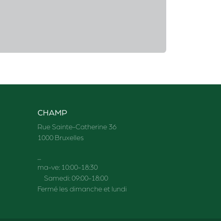
CHAMP
Rue Sainte-Catherine 36
1000 Bruxelles
_
ma-ve: 10:00-18:30
Samedi: 09:00-18:00
Fermé les dimanche et lundi