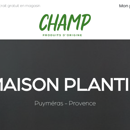
Mon 
trait gratuit en magasin
CT
PRO
AISON PLANT
Puyméras - Provence