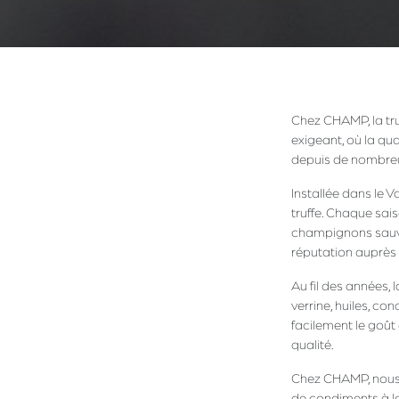
Chez CHAMP, la tru
exigeant, où la qua
depuis de nombreu
Installée dans le 
truffe. Chaque sais
champignons sauvag
réputation auprès 
Au fil des années, 
verrine, huiles, c
facilement le goût
qualité.
Chez CHAMP, nous 
de condiments à la 