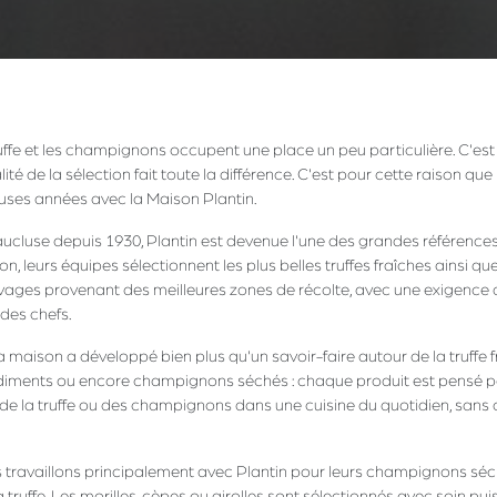
ffe et les champignons occupent une place un peu particulière. C'est
lité de la sélection fait toute la différence. C'est pour cette raison que
ses années avec la Maison Plantin.
Vaucluse depuis 1930, Plantin est devenue l'une des grandes références
on, leurs équipes sélectionnent les plus belles truffes fraîches ainsi qu
es provenant des meilleures zones de récolte, avec une exigence qui
des chefs.
la maison a développé bien plus qu'un savoir-faire autour de la truffe f
ondiments ou encore champignons séchés : chaque produit est pensé p
 de la truffe ou des champignons dans une cuisine du quotidien, sans
travaillons principalement avec Plantin pour leurs champignons sé
truffe. Les morilles, cèpes ou girolles sont sélectionnés avec soin pu