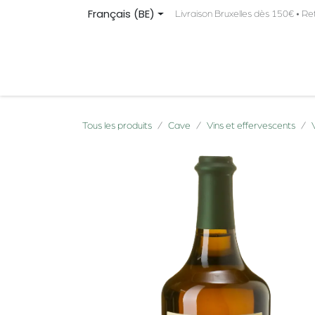
Se rendre au contenu
Français (BE)
Livraison Bruxelles dès 150€ • Re
PRODUITS
ORIGINE
À PROPOS
CONTA
Tous les produits
Cave
Vins et effervescents