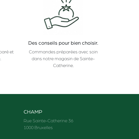
Des conseils pour bien choisir.
paré et
Commandes préparées avec soin
.
dans notre magasin de Sainte-
Catherine.
CHAMP
Rue Sainte-Catherine 36
1000 Bruxelles