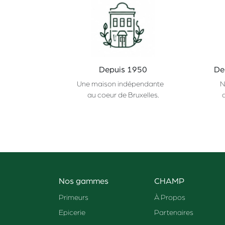
Depuis 1950
De
Une maison indépendante
N
au coeur de Bruxelles.
Nos gammes
CHAMP
Primeurs
À Propos
Epicerie
Partenaires