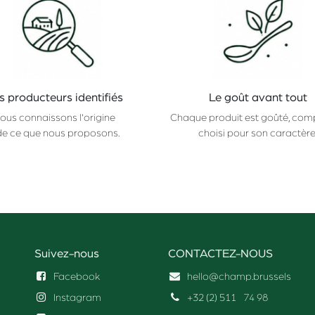
s producteurs identifiés
Le goût avant tout
ous connaissons l'origine
Chaque produit est goûté, com
de ce que nous proposons.
choisi pour son caractère
Suivez-nous
CONTACTEZ-NOUS
Facebook
hello@champ.brussels
Instagram
+32 (2) 511
74 98