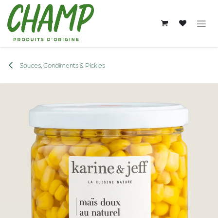
Se rendre au contenu
Sauces, Condiments & Pickles