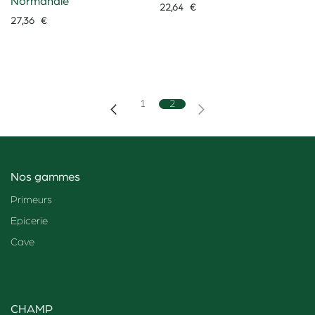
Normandie
22,64
€
27,36
€
1
2
Nos gammes
Primeurs
Epicerie
Cave
CHAMP