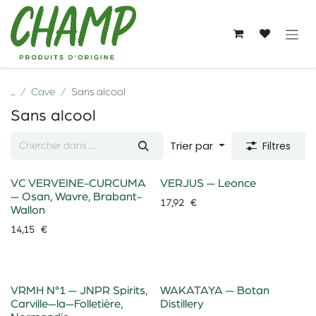
Se rendre au contenu
...
Cave
Sans alcool
Sans alcool
Trier par
Filtres
VC VERVEINE-CURCUMA
VERJUS — Leonce
— Osan, Wavre, Brabant-
17,92
€
Wallon
14,15
€
VRMH N°1 — JNPR Spirits,
WAKATAYA — Botan
Carville—la—Folletière,
Distillery