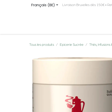
Se rendre au contenu
Français (BE)
Livraison Bruxelles dès 150€ • Re
PRODUITS
ORIGINE
À PROPOS
CONTA
Tous les produits
Epicerie Sucrée
Thés, Infusions