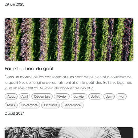
29 juin 2025
Faire le choix du goût
Dans un monde où les consommateurs sont de plus en plus soucieux de
la qualité et de l'origine de leur alimentation, le goût des fruits et légumes
joue un rôle central. Au-delà du choix entre bio et c...
Aout
Avril
Décembre
Février
Janvier
Juillet
Juin
Mai
Mars
Novembre
Octobre
Septembre
2 août 2024