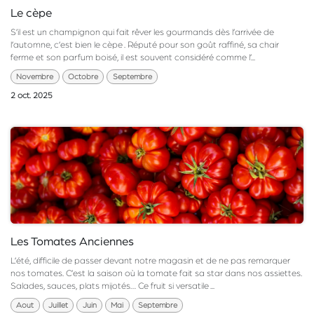
Le cèpe
S’il est un champignon qui fait rêver les gourmands dès l’arrivée de
l’automne, c’est bien le cèpe . Réputé pour son goût raffiné, sa chair
ferme et son parfum boisé, il est souvent considéré comme l’...
Novembre
Octobre
Septembre
2 oct. 2025
Les Tomates Anciennes
L’été, difficile de passer devant notre magasin et de ne pas remarquer
nos tomates. C’est la saison où la tomate fait sa star dans nos assiettes.
Salades, sauces, plats mijotés… Ce fruit si versatile ...
Aout
Juillet
Juin
Mai
Septembre