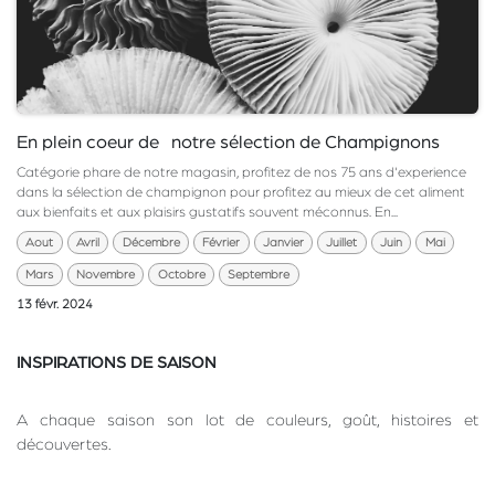
En plein coeur de notre sélection de Champignons
Catégorie phare de notre magasin, profitez de nos 75 ans d'experience
dans la sélection de champignon pour profitez au mieux de cet aliment
aux bienfaits et aux plaisirs gustatifs souvent méconnus. En...
Aout
Avril
Décembre
Février
Janvier
Juillet
Juin
Mai
Mars
Novembre
Octobre
Septembre
13 févr. 2024
INSPIRATIONS DE SAISON
A chaque saison son lot de couleurs, goût, histoires et
découvertes.