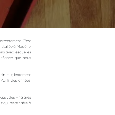
orrectement. C'est
installée à Modène,
ons avec lesquelles
onfiance que nous
sin cuit, lentement
 Au fil des années,
uts : des vinaigres
 qui reste fidèle à