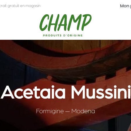
Mon 
trait gratuit en magasin
CT
PRO
Acetaia Mussini
Formigine — Modena