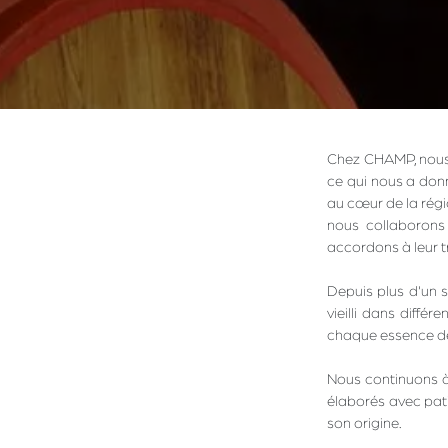
Chez CHAMP, nous 
ce qui nous a donn
au cœur de la régi
nous collaborons
accordons à leur tr
Depuis plus d'un s
vieilli dans diffé
chaque essence de 
Nous continuons à 
élaborés avec pati
son origine.