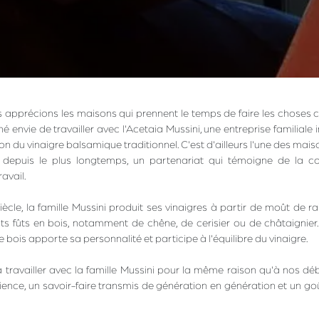
apprécions les maisons qui prennent le temps de faire les choses c
é envie de travailler avec l'Acetaia Mussini, une entreprise familiale 
on du vinaigre balsamique traditionnel. C'est d'ailleurs l'une des mais
 depuis le plus longtemps, un partenariat qui témoigne de la c
avail.
iècle, la famille Mussini produit ses vinaigres à partir de moût de rai
rents fûts en bois, notamment de chêne, de cerisier ou de châtaignier.
bois apporte sa personnalité et participe à l'équilibre du vinaigre.
travailler avec la famille Mussini pour la même raison qu'à nos déb
ence, un savoir-faire transmis de génération en génération et un goût