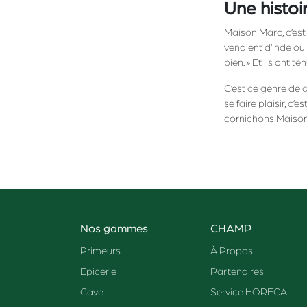
Une histoi
Maison Marc, c’est 
venaient d’Inde ou d
bien. » Et ils ont te
C’est ce genre de d
se faire plaisir, c
cornichons Maison
Nos gammes
CHAMP
Primeurs
À Propos
Epicerie
Partenaires
Cave
Service HORECA