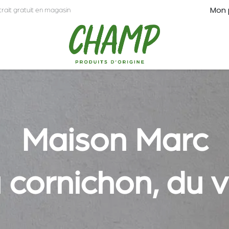
Mon 
trait gratuit en magasin
CT
PRO
Maison Marc
 cornichon, du v