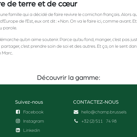
re de terre et de cœur
une famille qui a décidé de faire revivre le cornichon français. Alors 
’Europe de l’Est, eux ont dit : « Non. On va le faire ici, comme avant. Et
nu parole.
émarche qu’on aime soutenir. Parce qu’au fond, manger, c’est pas juste
’est partager, c’est prendre soin de soi et des autres. Et ça, on le sent 
 Marc.
Découvrir la gamme:
Suivez-nous
CONTACTEZ-NOUS
Facebook
hello@champ.brussels
Instagram
+32 (2) 511
74 98
Linkedin