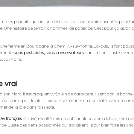
 les produits qui ont une histoire. Pas une histoire inventée pour fair
aie. Une histoire de terroir, d’hommes, de patience. C’est pour ça qu’on 
 une ferme en Bourgogne, à Chemilly-sur-Yonne. Là-bas, ils font pous
mment :
sans pesticides, sans conservateurs
, sans tricher. Juste avec la 
 savoir-faire.
 vrai
son Marc, il est croquant, vif, plein de caractère. Il sent bon la bonne c
’un bon repas, le plaisir simple de tartiner un bon pâté avec un corni
met de la joie dans l’assiette.
0% français
. Cultivé, récolté, mis en pot sur place. Zéro détour, zéro av
nde. Juste des gens passionnés qui travaillent pour bien faire les cho