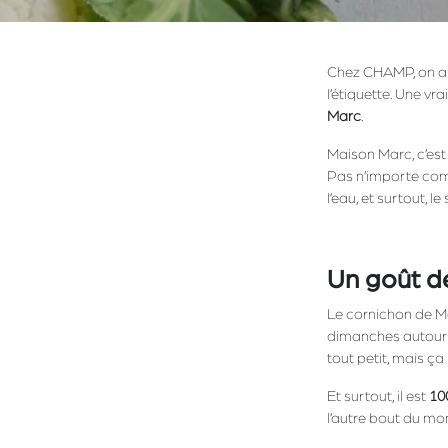
Chez CHAMP, on aime
l’étiquette. Une vr
Marc
.
Maison Marc, c’est
Pas n’importe co
l’eau, et surtout, le
Un goût de
Le cornichon de Mai
dimanches autour d
tout petit, mais ça 
Et surtout, il est
10
l’autre bout du mo