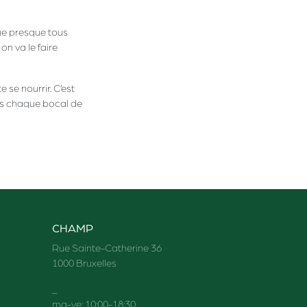
que presque tous
 on va le faire
 se nourrir. C’est
dans chaque bocal de
CHAMP
Rue Sainte-Catherine 36
1000 Bruxelles
_
ma-ve: 10:00-18:30