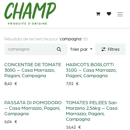
Se rendre au contenu
Résultats de recherche pour
'
campagna
'
(5)
Trier par
Filtres
CONCENTRE DE TOMATE
HARICOTS BORLOTTI
300G — Casa Marrazzo,
310G — Casa Marrazzo,
Pagani, Campagna
Pagani, Campagna
8,40
€
7,92
€
PASSATA DI POMODORO
TOMATES PELEES San
— Casa Marrazzo, Pagani,
Marzano 2,56kg — Casa
Campagna
Marrazzo, Pagani,
Campagna
6,04
€
16,42
€