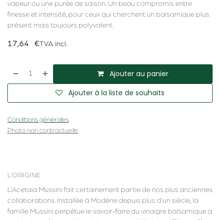
vapeur ou une purée de saison. Un beau compromis entre
finesse et intensité, pour ceux qui cherchent un balsamique plus
présent mais toujours polyvalent.
17,64
€
TVA incl.
Ajouter au panier
Ajouter à la liste de souhaits
Conditions générales
Photo non contractuelle
L'ORIGINE
L'Acetaia Mussini fait certainement partie de nos plus anciennes
collaborations. Installée à Modène depuis plus d'un siècle, la
famille Mussini perpétue le savoir-faire du vinaigre balsamique à