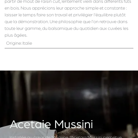
partir de moût de raisin cuit, lentement vieilli dans différents fûts
en bois. Nous apprécions leur approche simple et constante :
laisser le temps faire son travail et privilégier l'équilibre plutôt
que la démonstration. Une philosophie que l'on retrouve dans
toute leur gamme, du balsamique du quotidien aux cuvées les
plus âgées.
Origine
:
Italie
Acetaie Mussini
Installée au cœur de Modène, l’Acetaia Mussini perpétue