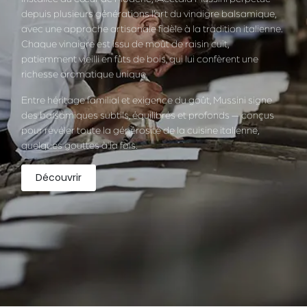
depuis plusieurs générations l’art du vinaigre balsamique,
avec une approche artisanale fidèle à la tradition italienne.
Chaque vinaigre est issu de moût de raisin cuit,
patiemment vieilli en fûts de bois, qui lui confèrent une
richesse aromatique unique.
Entre héritage familial et exigence du goût, Mussini signe
des balsamiques subtils, équilibrés et profonds — conçus
pour révéler toute la générosité de la cuisine italienne,
quelques gouttes à la fois.
Découvrir