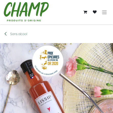
Se rendre au contenu
Sans alcool