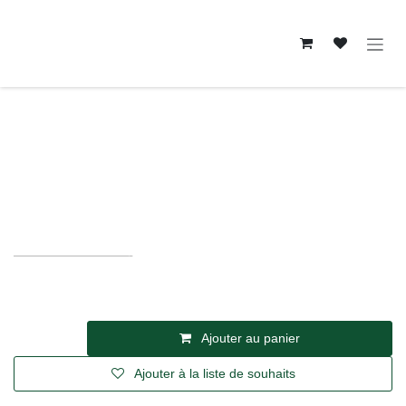
Se rendre au contenu
Sans alcool
POMELO ASADA — Botan Distillery
BOTAN DISTILLERY
·
SCHOTEN
,
BELGIQUE
22,64
€
TVA incl.
Ajouter au panier
Ajouter à la liste de souhaits