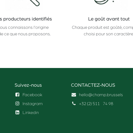
s producteurs identifiés
Le goût avant tout
ous connaissons l'origine
Chaque produit est goûté, com
de ce que nous proposons.
choisi pour son caractère
Suivez-nous
CONTACTEZ-NOUS
Facebook
hello@champ.brussels
Instagram
+32 (2) 511
74 98
Linkedin