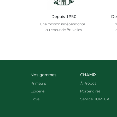
Depuis 1950
De
Une maison indépendante
N
au coeur de Bruxelles.
Nos gammes
CHAMP
Primeurs
À Propos
Epicerie
Partenaires
Cave
Service HORECA