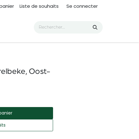
panier
Liste de souhaits
Se connecter
relbeke, Oost-
panier
its