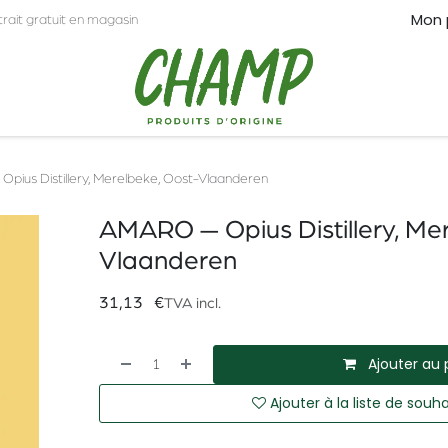
Mon 
trait gratuit en magasin
CT
PRO
ius Distillery, Merelbeke, Oost-Vlaanderen
AMARO — Opius Distillery, Me
Vlaanderen
31,13
€
TVA incl.
Ajouter au 
Ajouter à la liste de souha