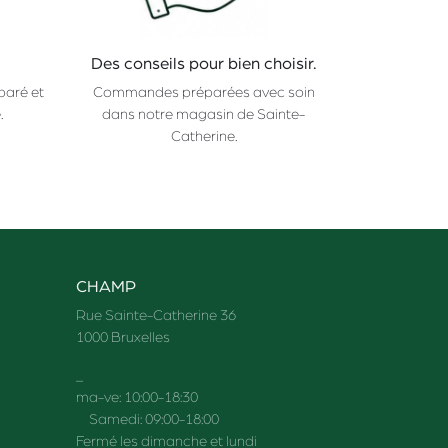
Des conseils pour bien choisir.
paré et
Commandes préparées avec soin
.
dans notre magasin de Sainte-
Catherine.
CHAMP
Rue Sainte-Catherine 36
1000 Bruxelles
_
ma-ve: 10:00-18:30
Samedi: 09:00-18:00
Fermé les dimanche et lundi