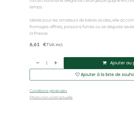
rafraîchissante et élégante, cette geuze gagne encor
temps.
Idéale pour les amateurs de bières acides, elle acc
fromages affinés, poissons fumés ou se déguste seule
la finesse.
6,61
€
TVA incl.
Ajouter au 
Ajouter à la liste de souha
Conditions générales
Photo non contractuelle