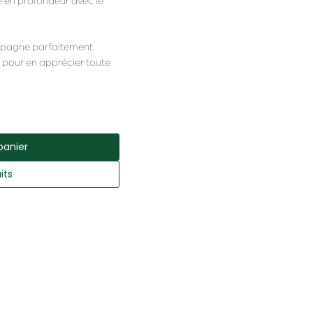
e en profondeur avec le
ompagne parfaitement
 pour en apprécier toute
panier
its