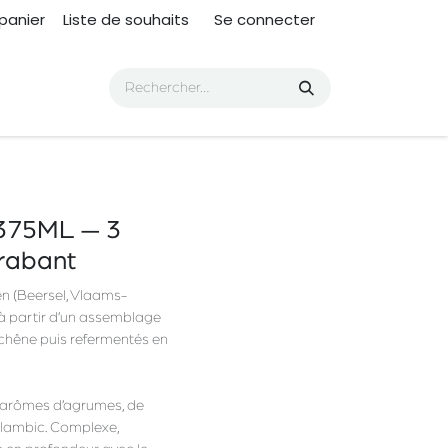
panier
Liste de souhaits
Se connecter
75ML — 3
Brabant
n (Beersel, Vlaams-
 à partir d’un assemblage
 chêne puis refermentés en
es arômes d’agrumes, de
 lambic. Complexe,