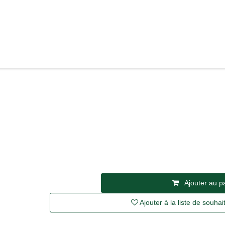
Mon 
Retrait gratuit en magasin
CT
PRO
TRÈSSE — Daniel Moreau, Vandières, Champagne
CHAMPAGNE PIECE MAITRÈ
Moreau, Vandières, Champag
32,23
€
TVA incl.
Ajouter au 
Ajouter à la liste de souha