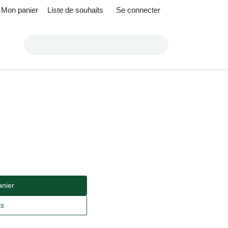
panier
Liste de souhaits
Se connecter
SSE — Daniel
ne
panier
its