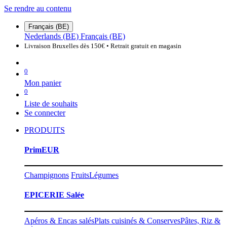
Se rendre au contenu
Français (BE)
Nederlands (BE)
Français (BE)
Livraison Bruxelles dès 150€ • Retrait gratuit en magasin
0
Mon panier
0
Liste de souhaits
Se connecter
PRODUITS
PrimEUR
Champignons
Fruits
Légumes
EPICERIE Salée
Apéros & Encas salés
Plats cuisinés & Conserves
Pâtes, Riz &