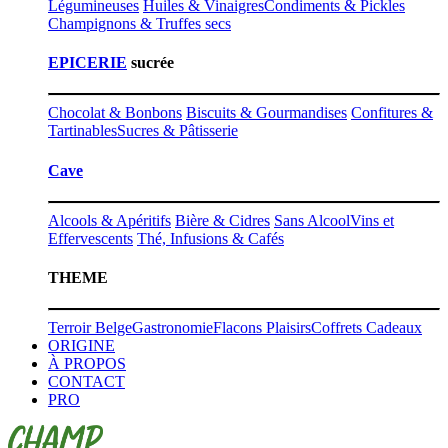
Légumineuses
Huiles & Vinaigres
Condiments & Pickles
Champignons & Truffes secs
EPICERIE
sucrée
Chocolat & Bonbons
Biscuits & Gourmandises
Confitures &
Tartinables
Sucres & Pâtisserie
Cave
Alcools & Apéritifs
Bière & Cidres
Sans Alcool
Vins et
Effervescents
Thé, Infusions & Cafés
THEME
Terroir Belge
Gastronomie
Flacons Plaisirs
Coffrets Cadeaux
ORIGINE
À PROPOS
CONTACT
PRO