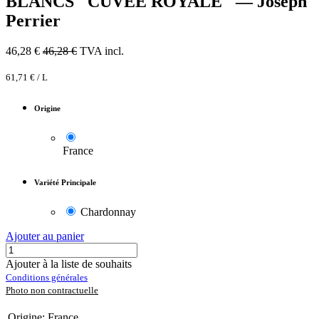
BLANCS "CUVÉE ROYALE" — Joseph
Perrier
46,28
€
46,28
€
TVA incl.
61,71
€
/
L
Origine
France
Variété Principale
Chardonnay
Ajouter au panier
Ajouter à la liste de souhaits
Conditions générales
Photo non contractuelle
Origine
:
France