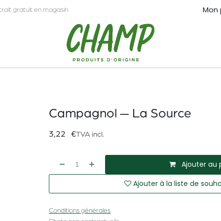
Mon 
trait gratuit en magasin
CT
PRO
Campagnol — La Source
3,22
€
TVA incl.
Ajouter au 
Ajouter à la liste de souha
Conditions générales