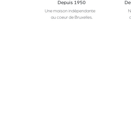
Depuis 1950
De
Une maison indépendante
N
au coeur de Bruxelles.
Nos gammes
CHAMP
Primeurs
À Propos
Epicerie
Partenaires
Cave
Service HORECA