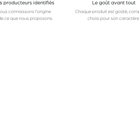
s producteurs identifiés
Le goût avant tout
ous connaissons l'origine
Chaque produit est goûté, com
de ce que nous proposons.
choisi pour son caractère
Suivez-nous
CONTACTEZ-NOUS
Facebook
hello@champ.brussels
Instagram
+32 (2) 511
74 98
Linkedin