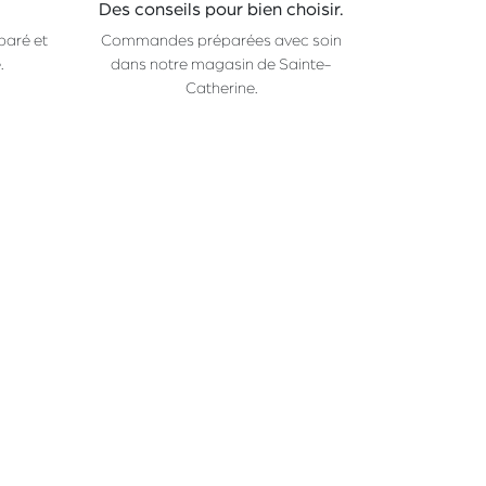
Des conseils pour bien choisir.
paré et
Commandes préparées avec soin
.
dans notre magasin de Sainte-
Catherine.
CHAMP
Rue Sainte-Catherine 36
1000 Bruxelles
_
ma-ve: 10:00-18:30
Samedi: 09:00-18:00
Fermé les dimanche et lundi